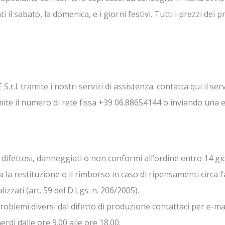
il sabato, la domenica, e i giorni festivi. Tutti i prezzi dei 
r.l. tramite i nostri servizi di assistenza: contatta qui il s
mite il numero di rete fissa +39 06.88654144 o inviando una 
o difettosi, danneggiati o non conformi all’ordine entro 14 g
 restituzione o il rimborso in caso di ripensamenti circa l’ac
lizzati (art. 59 del D.Lgs. n. 206/2005).
 problemi diversi dal difetto di produzione contattaci per e-ma
dì dalle ore 9.00 alle ore 18.00.