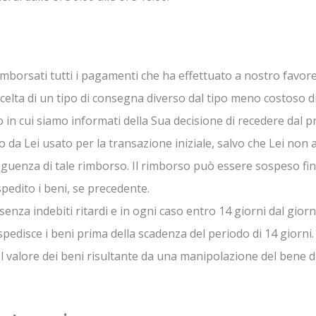
mborsati tutti i pagamenti che ha effettuato a nostro favore
scelta di un tipo di consegna diverso dal tipo meno costoso d
no in cui siamo informati della Sua decisione di recedere dal 
o da Lei usato per la transazione iniziale, salvo che Lei no
uenza di tale rimborso. Il rimborso può essere sospeso fino
pedito i beni, se precedente.
 senza indebiti ritardi e in ogni caso entro 14 giorni dal gior
spedisce i beni prima della scadenza del periodo di 14 giorni.
l valore dei beni risultante da una manipolazione del bene di