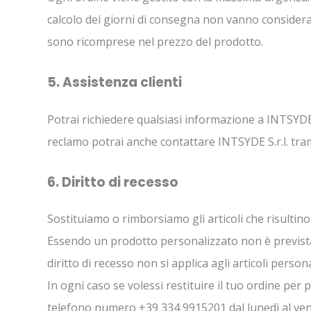
calcolo dei giorni di consegna non vanno considerati 
sono ricomprese nel prezzo del prodotto.
5. Assistenza clienti
Potrai richiedere qualsiasi informazione a INTSYDE S.
reclamo potrai anche contattare INTSYDE S.r.l. tra
6. Diritto di recesso
Sostituiamo o rimborsiamo gli articoli che risultin
Essendo un prodotto personalizzato non è prevista la
diritto di recesso non si applica agli articoli persona
In ogni caso se volessi restituire il tuo ordine per
telefono numero +39 334 9915201 dal lunedì al vener