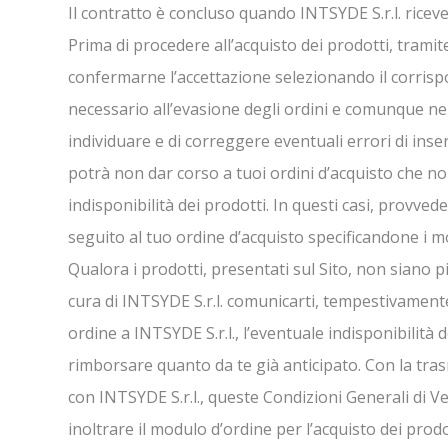
Il contratto è concluso quando INTSYDE S.r.l. riceve, 
Prima di procedere all’acquisto dei prodotti, tramit
confermarne l’accettazione selezionando il corrisp
necessario all’evasione degli ordini e comunque nei
individuare e di correggere eventuali errori di inser
potrà non dar corso a tuoi ordini d’acquisto che non 
indisponibilità dei prodotti. In questi casi, provv
seguito al tuo ordine d’acquisto specificandone i mo
Qualora i prodotti, presentati sul Sito, non siano p
cura di INTSYDE S.r.l. comunicarti, tempestivamente
ordine a INTSYDE S.r.l., l’eventuale indisponibilità
rimborsare quanto da te già anticipato. Con la tra
con INTSYDE S.r.l., queste Condizioni Generali di Ven
inoltrare il modulo d’ordine per l’acquisto dei prodot