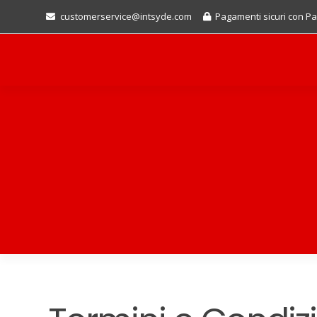
customerservice@intsyde.com
Pagamenti sicuri con Pa