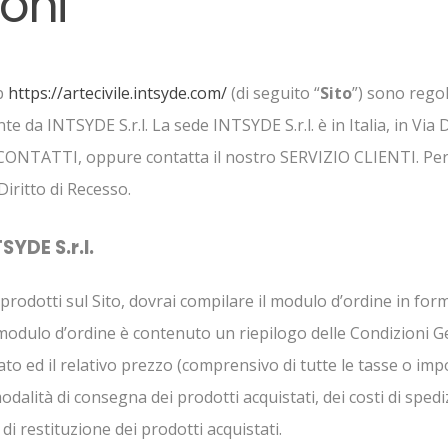
oni
eb
https://artecivile.intsyde.com/
(di seguito “
Sito
”) sono regol
te da INTSYDE S.r.l. La sede INTSYDE S.r.l. è in Italia, in Via
e CONTATTI, oppure contatta il nostro SERVIZIO CLIENTI. Per 
Diritto di Recesso.
YDE S.r.l.
 prodotti sul Sito, dovrai compilare il modulo d’ordine in for
 modulo d’ordine è contenuto un riepilogo delle Condizioni Ge
ato ed il relativo prezzo (comprensivo di tutte le tasse o im
dalità di consegna dei prodotti acquistati, dei costi di spedi
 di restituzione dei prodotti acquistati.