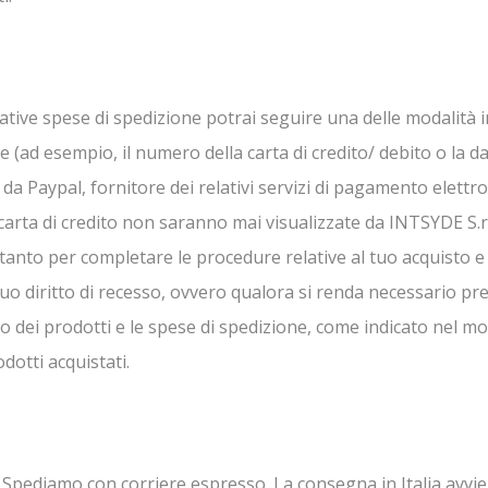
lative spese di spedizione potrai seguire una delle modalità
ie (ad esempio, il numero della carta di credito/ debito o la 
da Paypal, fornitore dei relativi servizi di pagamento elettr
carta di credito non saranno mai visualizzate da INTSYDE S.r.l
anto per completare le procedure relative al tuo acquisto e p
 tuo diritto di recesso, ovvero qualora si renda necessario pre
sto dei prodotti e le spese di spedizione, come indicato nel m
dotti acquistati.
pediamo con corriere espresso. La consegna in Italia avviene