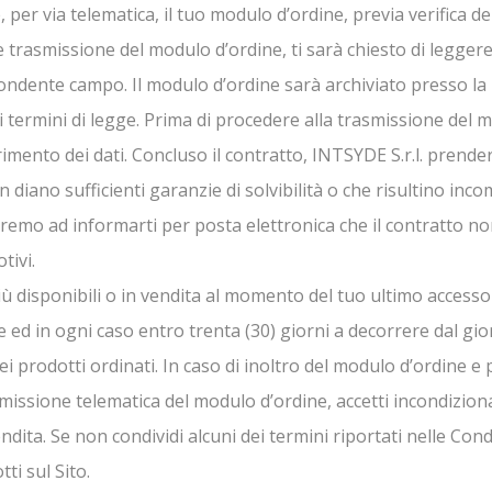
per via telematica, il tuo modulo d’ordine, previa verifica dell
e trasmissione del modulo d’ordine, ti sarà chiesto di legger
ondente campo. Il modulo d’ordine sarà archiviato presso la 
 termini di legge. Prima di procedere alla trasmissione del mo
imento dei dati. Concluso il contratto, INTSYDE S.r.l. prenderà
diano sufficienti garanzie di solvibilità o che risultino inco
ederemo ad informarti per posta elettronica che il contratto n
tivi.
iù disponibili o in vendita al momento del tuo ultimo accesso 
 ed in ogni caso entro trenta (30) giorni a decorrere dal gior
 dei prodotti ordinati. In caso di inoltro del modulo d’ordine
smissione telematica del modulo d’ordine, accetti incondizio
dita. Se non condividi alcuni dei termini riportati nelle Cond
ti sul Sito.